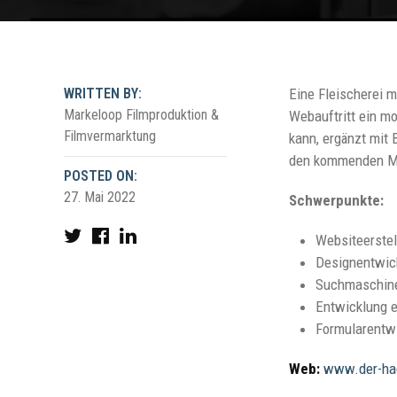
WRITTEN BY:
Eine Fleischerei m
Markeloop Filmproduktion &
Webauftritt ein m
Filmvermarktung
kann, ergänzt mit 
den kommenden Mo
POSTED ON:
27. Mai 2022
Schwerpunkte:
Websiteerste
Designentwic
Suchmaschine
Entwicklung 
Formularentwi
Web:
www.der-ha